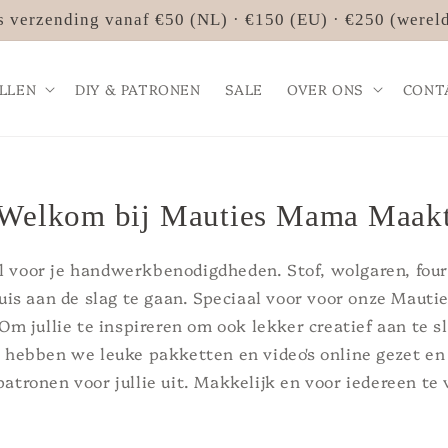
s verzending vanaf €50 (NL) · €150 (EU) · €250 (werel
LLEN
DIY & PATRONEN
SALE
OVER ONS
CONT
Welkom bij Mauties Mama Maak
l voor je handwerkbenodigdheden. Stof, wolgaren, four
uis aan de slag te gaan. Speciaal voor voor onze Mauti
m jullie te inspireren om ook lekker creatief aan te sl
 hebben we leuke pakketten en video's online gezet en
patronen voor jullie uit. Makkelijk en voor iedereen te 