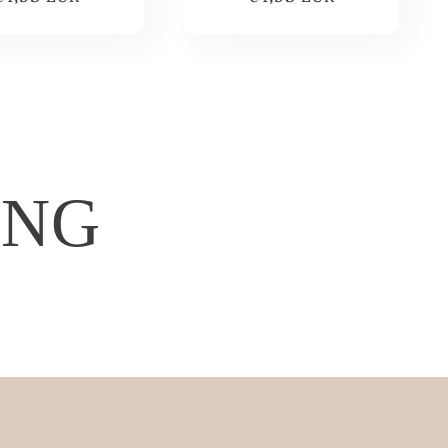
prijs
prijs
ING