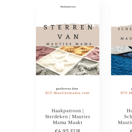
Haakpatroon |
Ha
Sterdeken | Mauties
Sch
Mama Maakt
Mauti
Normale
€4,95 EUR