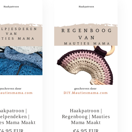
akpatroon |
Haakpatroon |
elpendeken |
Regenboog | Mauties
es Mama Maakt
Mama Maakt
Normale
€4,95 EUR
Normale
€4,95 EUR