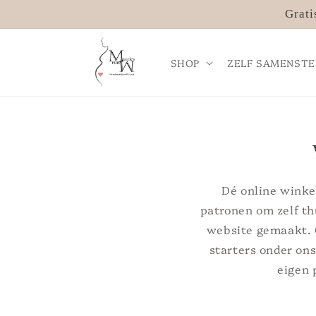
Meteen
Grati
naar de
content
SHOP
ZELF SAMENSTE
Dé online winke
patronen om zelf th
website gemaakt. O
starters onder ons
eigen 