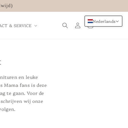
dwijd)
Nederlands
Inloggen
Winkelwagen
ACT & SERVICE
t
nituren en leuke
es Mama fans is deze
ag te gaan. Voor de
 schrijven wij onze
volgen.